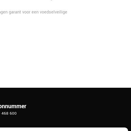
ingen garant voor een voedselveilige
oonnummer
- 468 600