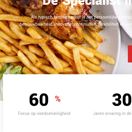
Dé Specialist 
Als typisch familie bedrijf is het persoonlijke contac
betrouwbaarheid, innovatie, continuïteit, flexibiliteit en
100
50
%
Focus op voedselveiligheid
Jaren ervaring in de