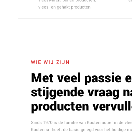
vleeswaren, pulled producten,
e
vlees- en gehakt producten.
WIE WIJ ZIJN
Met veel passie e
stijgende vraag n
producten vervull
Sinds 1970 is de familie van Kooten actief in de vle
Kooten sr. heeft de basis gelegd voor het huidige mo