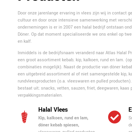
Door onze jarenlange ervaring in vlees zijn wij in contact
cultuur en door onze intensieve samenwerking met verschi
ondernemingen is er in 2007 een halal bedrijf ontstaan on
Döner. Op dat moment specialiseerde we ons enkel op twee
en kalf.
Inmiddels is de bedrijfsnaam veranderd naar Atlas Halal Pr
een groot assortiment kebab; kip, kalkoen, rund en lam. (op
combinaties mogelijk). Naast de productie van döner keb
een uitgebreid assortiment al of niet samengestelde kip, ka
rundvleesproducten (o.a. vleeswaren en pulled producten)
bestaat uit; snacks, vetten, sauzen, friet, deegwaren, kaas
verpakkingsmaterialen.
Halal Vlees
E
Kip, kalkoen, rund en lam,
S
döner kebab spiesen,
d