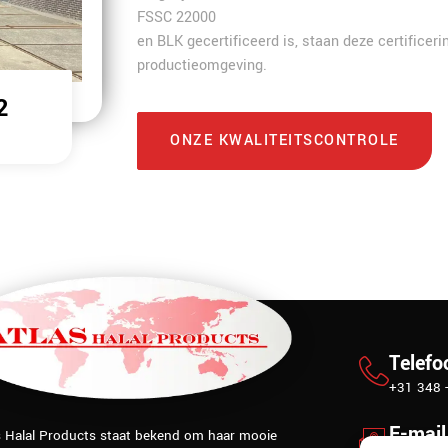
FSSC 22000
en BLK gecertificeerd is, staan deze certificer
productieomgeving.
2
ONZE KWALITEITSCONTROLE
Telef
+31 348 
E-mail
s Halal Products staat bekend om haar mooie