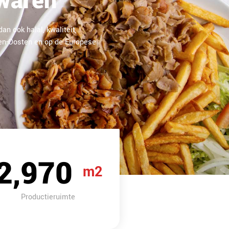
swaren
an ook halal, kwaliteit,
dden-Oosten en op de Europese
5,000
m2
Productieruimte