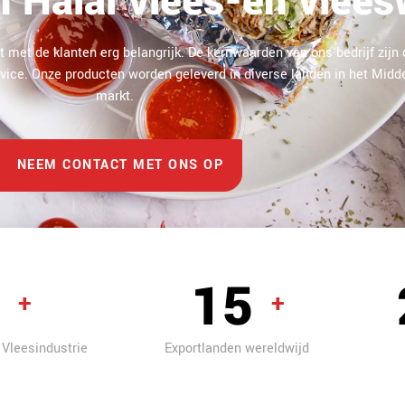
in Halal vlees-en vlee
t met de klanten erg belangrijk. De kernwaarden van ons bedrijf zijn d
 service. Onze producten worden geleverd in diverse landen in het Mi
markt.
NEEM CONTACT MET ONS OP
25
+
+
 Vleesindustrie
Exportlanden wereldwijd