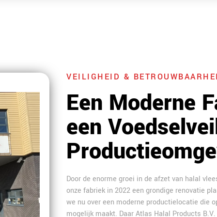
VEILIGHEID & BETROUWBAARHE
Een Moderne F
een Voedselvei
Productieomge
Door de enorme groei in de afzet van halal vle
onze fabriek in 2022 een grondige renovatie pl
we nu over een moderne productielocatie die o
mogelijk maakt. Daar Atlas Halal Products B.V. 