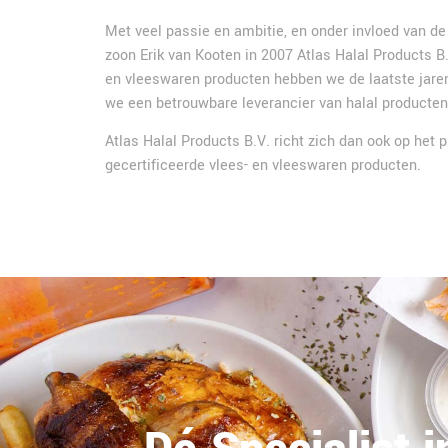
Met veel passie en ambitie, en onder invloed van de
zoon Erik van Kooten in 2007 Atlas Halal Products B.V
en vleeswaren producten hebben we de laatste jaren
we een betrouwbare leverancier van halal producte
Atlas Halal Products B.V. richt zich dan ook op het
gecertificeerde vlees- en vleeswaren producten.