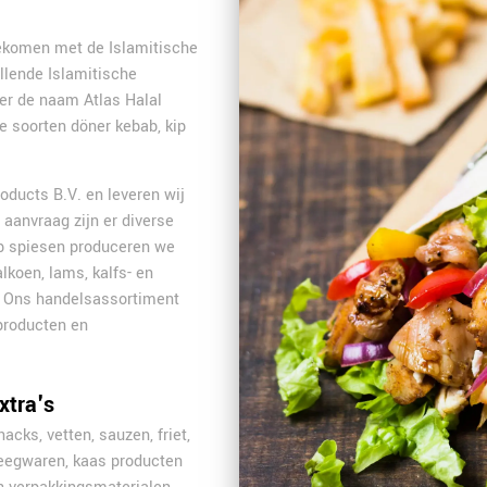
 gekomen met de Islamitische
llende Islamitische
der de naam Atlas Halal
 soorten döner kebab, kip
oducts B.V. en leveren wij
 aanvraag zijn er diverse
ab spiesen produceren we
lkoen, lams, kalfs- en
. Ons handelsassortiment
 producten en
xtra's
nacks, vetten, sauzen, friet,
eegwaren, kaas producten