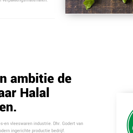
n verpakkingsmaterialen.
n ambitie de
aar Halal
en.
es-en vleeswaren industrie. Dhr. Godert van
dern ingerichte productie bedrijf.