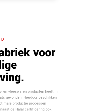
ID
abriek voor
lige
ving.
es- en vleeswaren producten heeft in
aats gevonden. Hierdoor beschikken
ptimale productie processen
naast de Halal certificering ook