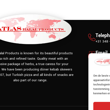
Telep
+31 348 
Email
alal Products is known for its beautiful products
 a rich and refined taste. Quality meat with an
info@atl
sive package of herbs, a true caress for your
Locati
. We have been producing döner kebab skewers
07, but Turkish pizza and all kinds of snacks are
Oeverweg
Om de beste e
also part of our range.
apparaatinfor
technologieën
toestemming 
kenmerken en