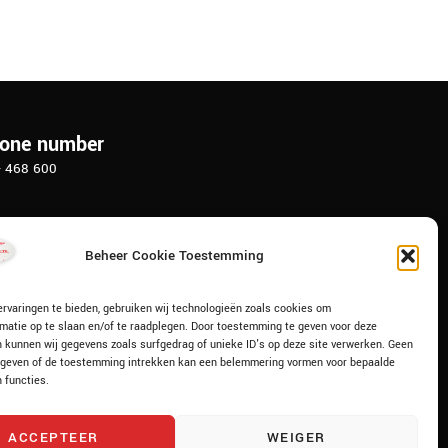
hone number
- 468 600
ashalalproducts.com
Beheer Cookie Toestemming
on
 1 | 3417 XK Montfoort
rvaringen te bieden, gebruiken wij technologieën zoals cookies om
matie op te slaan en/of te raadplegen. Door toestemming te geven voor deze
 kunnen wij gegevens zoals surfgedrag of unieke ID's op deze site verwerken. Geen
geven of de toestemming intrekken kan een belemmering vormen voor bepaalde
 functies.
ACCEPTEER
WEIGER