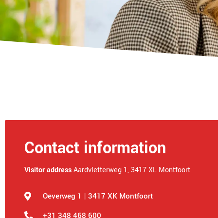
Contact information
Visitor address
Aardvletterweg 1, 3417 XL Montfoort
Oeverweg 1 | 3417 XK Montfoort
+31 348 468 600